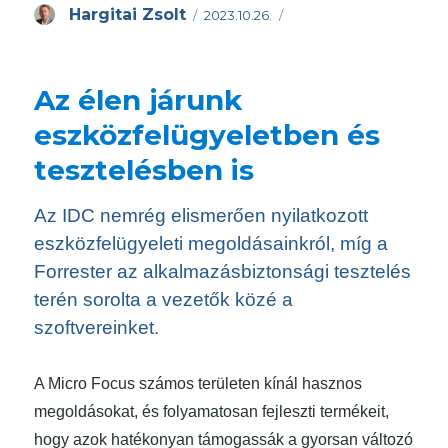
Közzétéve
Szerző
Hargitai Zsolt
2023.10.26.
Az élen járunk
eszközfelügyeletben és
tesztelésben is
Az IDC nemrég elismerően nyilatkozott
eszközfelügyeleti megoldásainkról, míg a
Forrester az alkalmazásbiztonsági tesztelés
terén sorolta a vezetők közé a
szoftvereinket.
A Micro Focus számos területen kínál hasznos
megoldásokat, és folyamatosan fejleszti termékeit,
hogy azok hatékonyan támogassák a gyorsan változó