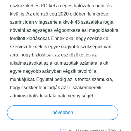
eszközöket és PC-ket a céges hálózaton belül és
kívül is. Az elemző cég 2020 októberi felmérése
szerint idén világszerte a kkv-k 43 százaléka fogja
növelni az egységes végpontkezelési megoldásokra
fordított kiadásokat. Ennek oka, hogy ezeknek a
szervezeteknek is egyre nagyobb szükségük van
arra, hogy biztosítsák az eszközöket és az
alkalmazásokat az alkalmazottak számára, akik
egyre nagyobb arányban végzik távolról a
munkájukat. Egyúttal pedig az is fontos számukra,
hogy csökkenteni tudják az IT-szakembereik
adminisztratív feladatainak mennyiségét.
“Az élen járunk eszközfelügyeletben é
bővebben