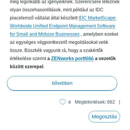
meg leginkább az igényeiknek. Szerencsére léteznek
olyan összehasonlítások, mint például az IDC
piacelemző vállalat által készített
IDC MarketScape:
Worldwide Unified Endpoint Management Software
for Small and Midsize Businesses
, amelyben ezeket
az egységes végpontkezelő megoldásokat vetik
össze. Büszkék vagyunk rá, hogy a szakértők
értékelése szerint
a
ZENworks portfólió
a vezetők
között szerepel
.
“Zeniten a ZENworks”
bővebben
Megtekintések:
662
0
Megosztás