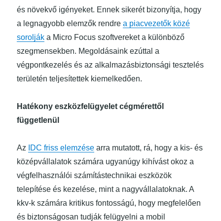
és növekvő igényeket. Ennek sikerét bizonyítja, hogy
a legnagyobb elemzők rendre
a piacvezetők közé
sorolják
a Micro Focus szoftvereket a különböző
szegmensekben. Megoldásaink ezúttal a
végpontkezelés és az alkalmazásbiztonsági tesztelés
területén teljesítettek kiemelkedően.
Hatékony eszközfelügyelet cégmérettől
függetlenül
Az
IDC friss elemzése
arra mutatott, rá, hogy a kis- és
középvállalatok számára ugyanúgy kihívást okoz a
végfelhasználói számítástechnikai eszközök
telepítése és kezelése, mint a nagyvállalatoknak. A
kkv-k számára kritikus fontosságú, hogy megfelelően
és biztonságosan tudják felügyelni a mobil