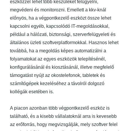
eszközzel lehet több készüléket felügyelni,
megvédeni és monitorozni. Emellett a kkv-knál
előnyös, ha a végpontkezelő eszközt össze lehet
kapcsolni egyéb, kapcsolódó IT-megoldásokkal,
például a hálózati, biztonsági, szerverfelügyeleti és
általános üzleti szoftverplatformokkal. Hasznos lehet
továbbá, ha a megoldás képes automatizálni a
folyamatokat az egyes eszközök telepítésénél,
konfigurálásánál és kiosztásánál, illetve megfelelő
támogatást nyújt az okostelefonok, tabletek és
számítógépek kezeléséhez a távolról dolgozó
kollégák esetében is.
A piacon azonban több végpontkezelő eszköz is
található, és a kisebb vállalatoknál arra is kevesebb
az erőforrás, hogy megvizsgálják, mely szoftver felel