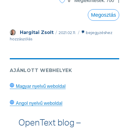
Megtekintések:
700
0
Megosztás
Közzétéve
Az
Szerző
Hargitai Zsolt
2021.02.11.
bejegyzéshez
élen
hozzászólás
járunk
eszközfelügyeletben
és
tesztelésben
is
AJÁNLOTT WEBHELYEK
Magyar nyelvű weboldal
Angol nyelvű weboldal
OpenText blog –