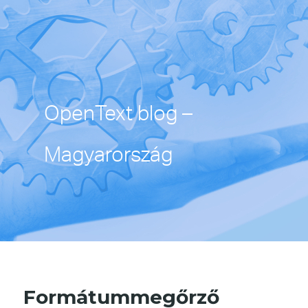
OpenText blog –
Magyarország
Formátummegőrző