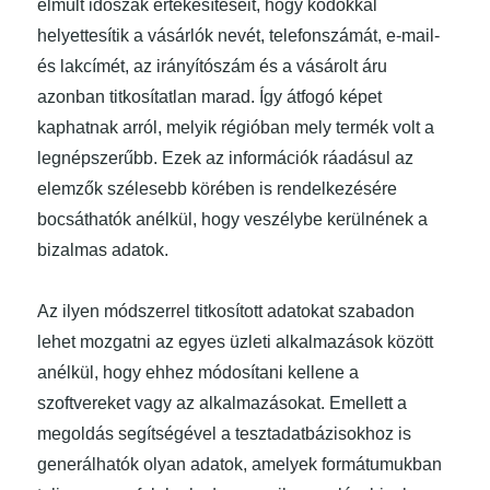
elmúlt időszak értékesítéseit, hogy kódokkal
helyettesítik a vásárlók nevét, telefonszámát, e-mail-
és lakcímét, az irányítószám és a vásárolt áru
azonban titkosítatlan marad. Így átfogó képet
kaphatnak arról, melyik régióban mely termék volt a
legnépszerűbb. Ezek az információk ráadásul az
elemzők szélesebb körében is rendelkezésére
bocsáthatók anélkül, hogy veszélybe kerülnének a
bizalmas adatok.
Az ilyen módszerrel titkosított adatokat szabadon
lehet mozgatni az egyes üzleti alkalmazások között
anélkül, hogy ehhez módosítani kellene a
szoftvereket vagy az alkalmazásokat. Emellett a
megoldás segítségével a tesztadatbázisokhoz is
generálhatók olyan adatok, amelyek formátumukban