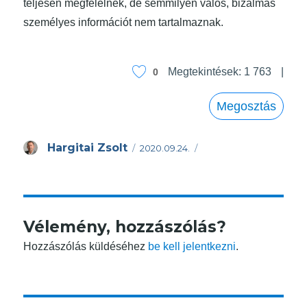
teljesen megfelelnek, de semmilyen valós, bizalmas
személyes információt nem tartalmaznak.
Megtekintések:
1 763
0
Megosztás
Közzétéve
Szerző
Hargitai Zsolt
2020.09.24.
Vélemény, hozzászólás?
Hozzászólás küldéséhez
be kell jelentkezni
.