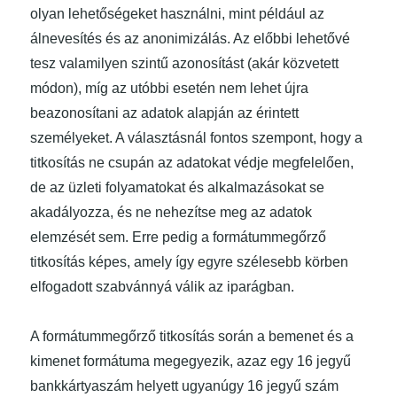
olyan lehetőségeket használni, mint például az
álnevesítés és az anonimizálás. Az előbbi lehetővé
tesz valamilyen szintű azonosítást (akár közvetett
módon), míg az utóbbi esetén nem lehet újra
beazonosítani az adatok alapján az érintett
személyeket. A választásnál fontos szempont, hogy a
titkosítás ne csupán az adatokat védje megfelelően,
de az üzleti folyamatokat és alkalmazásokat se
akadályozza, és ne nehezítse meg az adatok
elemzését sem. Erre pedig a formátummegőrző
titkosítás képes, amely így egyre szélesebb körben
elfogadott szabvánnyá válik az iparágban.
A formátummegőrző titkosítás során a bemenet és a
kimenet formátuma megegyezik, azaz egy 16 jegyű
bankkártyaszám helyett ugyanúgy 16 jegyű szám