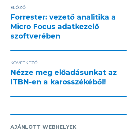
Bejegyzés
ELŐZŐ
navigáció
Forrester: vezető analitika a
Korábbi
bejegyzés:
Micro Focus adatkezelő
szoftverében
KÖVETKEZŐ
Nézze meg előadásunkat az
Következő
bejegyzés:
ITBN-en a karosszékéből!
AJÁNLOTT WEBHELYEK