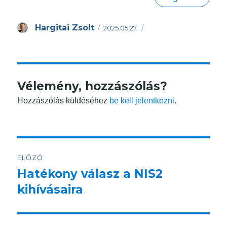
Közzétéve
Szerző
Hargitai Zsolt
2025.05.27.
Vélemény, hozzászólás?
Hozzászólás küldéséhez
be kell jelentkezni
.
Bejegyzés
ELŐZŐ
navigáció
Hatékony válasz a NIS2
Korábbi
bejegyzés:
kihívásaira