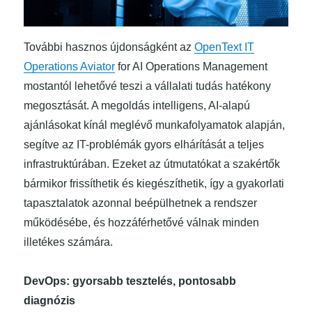
További hasznos újdonságként az
OpenText IT
Operations Aviator
for AI Operations Management
mostantól lehetővé teszi a vállalati tudás hatékony
megosztását. A megoldás intelligens, AI-alapú
ajánlásokat kínál meglévő munkafolyamatok alapján,
segítve az IT-problémák gyors elhárítását a teljes
infrastruktúrában. Ezeket az útmutatókat a szakértők
bármikor frissíthetik és kiegészíthetik, így a gyakorlati
tapasztalatok azonnal beépülhetnek a rendszer
működésébe, és hozzáférhetővé válnak minden
illetékes számára.
DevOps: gyorsabb tesztelés, pontosabb
diagnózis