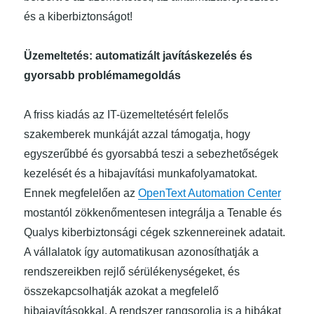
és a kiberbiztonságot!
Üzemeltetés: automatizált javításkezelés és
gyorsabb problémamegoldás
A friss kiadás az IT-üzemeltetésért felelős
szakemberek munkáját azzal támogatja, hogy
egyszerűbbé és gyorsabbá teszi a sebezhetőségek
kezelését és a hibajavítási munkafolyamatokat.
Ennek megfelelően az
OpenText Automation Center
mostantól zökkenőmentesen integrálja a Tenable és
Qualys kiberbiztonsági cégek szkennereinek adatait.
A vállalatok így automatikusan azonosíthatják a
rendszereikben rejlő sérülékenységeket, és
összekapcsolhatják azokat a megfelelő
hibajavításokkal. A rendszer rangsorolja is a hibákat