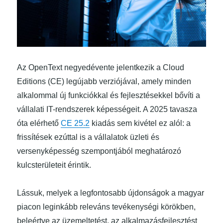
Az OpenText negyedévente jelentkezik a Cloud
Editions (CE) legújabb verziójával, amely minden
alkalommal új funkciókkal és fejlesztésekkel bővíti a
vállalati IT-rendszerek képességeit. A 2025 tavasza
óta elérhető
CE 25.2
kiadás sem kivétel ez alól: a
frissítések ezúttal is a vállalatok üzleti és
versenyképesség szempontjából meghatározó
kulcsterületeit érintik.
Lássuk, melyek a legfontosabb újdonságok a magyar
piacon leginkább releváns tevékenységi körökben,
beleértve az üzemeltetést, az alkalmazásfejlesztést