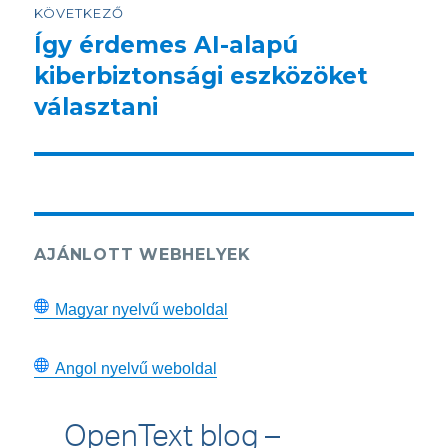
KÖVETKEZŐ
Így érdemes AI-alapú
Következő
bejegyzés:
kiberbiztonsági eszközöket
választani
AJÁNLOTT WEBHELYEK
Magyar nyelvű weboldal
Angol nyelvű weboldal
OpenText blog –