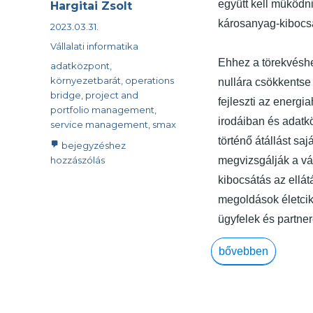
együtt kell működn
Szerző
Hargitai Zsolt
károsanyag-kibocsá
Közzétéve
2023.03.31.
Kategória
Vállalati informatika
Ehhez a törekvéshe
Címke
adatközpont
,
környezetbarát
,
operations
nullára csökkentse 
bridge
,
project and
fejleszti az energi
portfolio management
,
irodáiban és adatkö
service management
,
smax
történő átállást sa
Így
bejegyzéshez
lehet
hozzászólás
megvizsgálják a vá
évi
kibocsátás az ellát
3
megoldások életcik
millió
dollárt
ügyfelek és partne
spórolni
zöldítéssel
“Így lehet évi 3 mill
bővebben