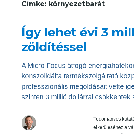
Címke:
környezetbarát
Így lehet évi 3 mil
zöldítéssel
A Micro Focus átfogó energiahatékon
konszolidálta termékszolgáltató közp
professzionális megoldásait vette i
szinten 3 millió dollárral csökkentek 
Tudományos kutatás
elkerüléséhez a vá