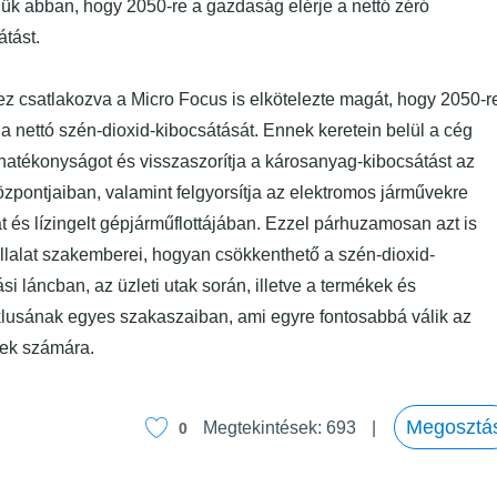
iük abban, hogy 2050-re a gazdaság elérje a nettó zéró
tást.
z csatlakozva a Micro Focus is elkötelezte magát, hogy 2050-r
a nettó szén-dioxid-kibocsátását. Ennek keretein belül a cég
ahatékonyságot és visszaszorítja a károsanyag-kibocsátást az
zpontjaiban, valamint felgyorsítja az elektromos járművekre
ját és lízingelt gépjárműflottájában. Ezzel párhuzamosan azt is
llalat szakemberei, hogyan csökkenthető a szén-dioxid-
ási láncban, az üzleti utak során, illetve a termékek és
lusának egyes szakaszaiban, ami egyre fontosabbá válik az
rek számára.
ió dollárt spórolni zöldítéssel”
Megosztá
Megtekintések:
693
0