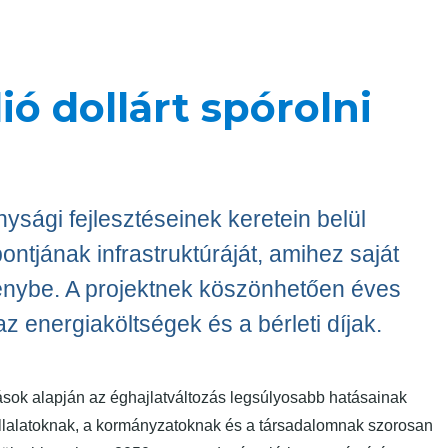
lió dollárt spórolni
ysági fejlesztéseinek keretein belül
ontjának infrastruktúráját, amihez saját
génybe. A projektnek köszönhetően éves
az energiaköltségek és a bérleti díjak.
ok alapján az éghajlatváltozás legsúlyosabb hatásainak
llalatoknak, a kormányzatoknak és a társadalomnak szorosan